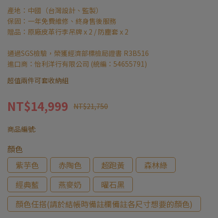
產地：中國（台灣設計、監製）
保固：一年免費維修、終身售後服務
贈品：原廠皮革行李吊牌 x 2 / 防塵套 x 2
通過SGS檢驗，榮獲經濟部標檢局證書 R3B516
進口商：怡利洋行有限公司 (統編：54655791)
超值兩件可套收納組
NT$14,999
NT$21,750
商品編號:
顏色
紫芋色
赤陶色
超跑黃
森林綠
經典藍
燕麥奶
曜石黑
顏色任搭(請於結帳時備註欄備註各尺寸想要的顏色)