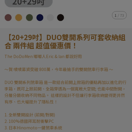
1
/
73
【20+29吋】DUO雙開系列可套收納組
合 兩件組 超值優惠價！
The DoDoMen 嘟嘟人Eric & Ian 都說好用
～賀 嘖嘖募資突破 800萬，今年最搶手的雙開煞車行李箱 ～
DUO 雙開系列煞車箱 是一款結合前開上掀箱的優點再加以進化的行
李箱，既可上掀前開、全箱穿透為一個寬敞大空間; 也能中間對開，
分層分類收納不同物品。 這樣的設計不但讓行李箱收納變得更井然
有序、也大幅提升了隱私性！
1. 全新雙開設計 (前開/對開)
2. 100%德國拜耳耐衝擊PC
3. 日本Hinomoto一鍵煞車系統