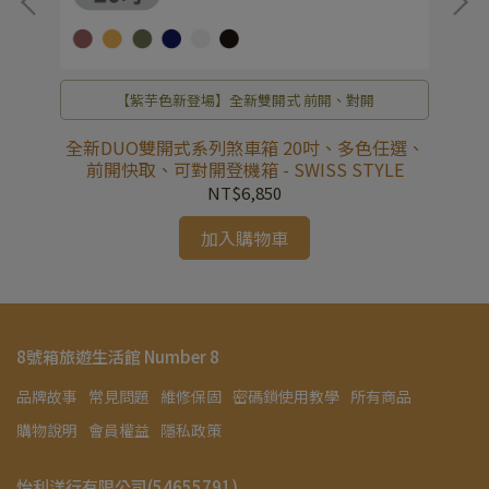
【紫芋色新登場】全新雙開式 前開、對開
惠
全新DUO雙開式系列煞車箱 20吋、多色任選、
全
前開快取、可對開登機箱 - SWISS STYLE
NT$6,850
加入購物車
8號箱旅遊生活館 Number 8
品牌故事
常見問題
維修保固
密碼鎖使用教學
所有商品
購物說明
會員權益
隱私政策
怡利洋行有限公司(54655791)