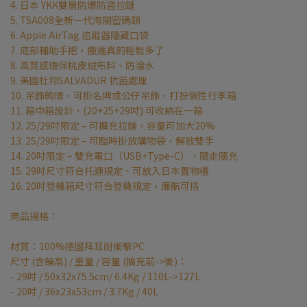
4. 日本 YKK雙層防爆防盜拉鏈
5. TSA008全新一代海關密碼鎖
6. Apple AirTag 追蹤器隱藏口袋
7. 底部輔助手把，搬運真的輕鬆多了
8. 高質感環保桃皮絨布料、防潑水
9. 美國杜邦SALVADUR 抗菌處理
10. 吊飾鉤環，可掛名牌或公仔吊飾，打扮個性行李箱
11. 箱中箱設計，(20+25+29吋) 可收納在一箱
12. 25/29吋限定 – 可擴充拉鍊，容量可加大20%
13. 25/29吋限定 – 可臨時掛放購物袋，解放雙手
14. 20吋限定 – 雙充電口（USB+Type-C），隨走隨充
15. 29吋尺寸符合托運規定、可放入日本置物櫃
16. 20吋登機箱尺寸符合登機規定，廉航可搭
商品規格：
材質：100%德國拜耳耐衝擊PC
尺寸 (含輪高) / 重量 / 容量 (擴充前->後)：
- 29吋 / 50x32x75.5cm/ 6.4Kg / 110L->127L
- 20吋 / 36x23x53cm / 3.7Kg / 40L