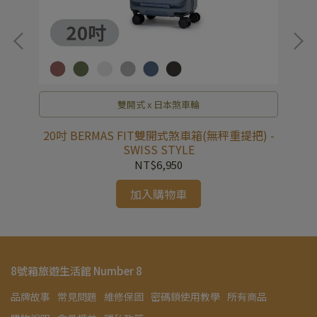
雙開式 x 日本煞車輪
-
20吋 BERMAS FIT雙開式煞車箱(無秤重提把) -
2
SWISS STYLE
NT$6,950
加入購物車
8號箱旅遊生活館 Number 8
品牌故事
常見問題
維修保固
密碼鎖使用教學
所有商品