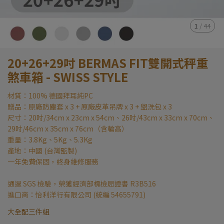
1
/
44
20+26+29吋 BERMAS FIT雙開式秤重
煞車箱 - SWISS STYLE
材質：100% 德國拜耳純PC
贈品：原廠防塵套 x 3 + 原廠皮革吊牌 x 3 + 盥洗包 x 3
尺寸：20吋/34cm x 23cm x 54cm、26吋/43cm x 33cm x 70cm、
29吋/46cm x 35cm x 76cm（含輪高）
重量：3.8Kg、5Kg、5.3Kg
產地：中國 (台灣監製)
一年免費保固，終身維修服務
通過 SGS 檢驗，榮獲經濟部標檢局證書 R3B516
進口商：怡利洋行有限公司 (統編 54655791)
大全配三件組